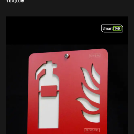
1 870,00
₴
Діапазон
цін:
від
500,00 ₴
до
1
070,00 ₴