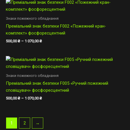
Діапазон
цін:
від
500,00 ₴
Знаки пожежного обладнання
до
Преміальний знак безпеки F002 «Пожежний кран-
1
070,00 ₴
комплект» фосфоресцентний
500,00
₴
–
1 070,00
₴
Діапазон
цін:
від
500,00 ₴
Знаки пожежного обладнання
до
Преміальний знак безпеки F005 «Ручний пожежний
1
070,00 ₴
сповіщувач» фосфоресцентний
500,00
₴
–
1 070,00
₴
1
2
→