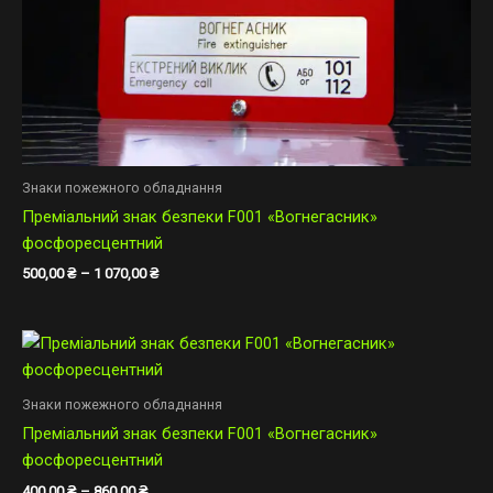
Знаки пожежного обладнання
Преміальний знак безпеки F001 «Вогнегасник»
фосфоресцентний
500,00
₴
–
1 070,00
₴
Діапазон
цін:
від
400,00 ₴
Знаки пожежного обладнання
до
Преміальний знак безпеки F001 «Вогнегасник»
860,00 ₴
фосфоресцентний
400,00
₴
–
860,00
₴