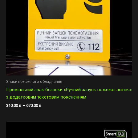
Знаки пожежного обладнання
Преміальний знак безпеки «Ручний запуск пожежогасіння»
з додатковим текстовим поясненням
310,00
₴
–
670,00
₴