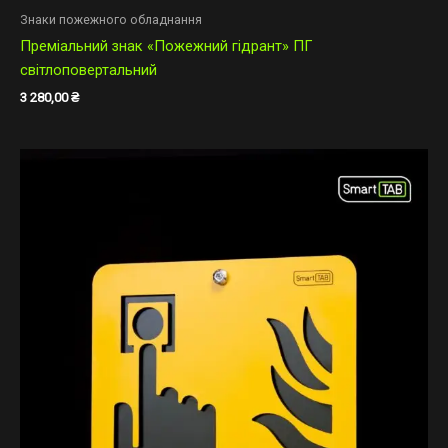
Знаки пожежного обладнання
Преміальний знак «Пожежний гідрант» ПГ
світлоповертальний
3 280,00
₴
Діапазон
цін:
від
310,00 ₴
до
670,00 ₴