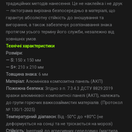
традиційних методів нанесення. Це не наклейка і не друк
— піктограма вирізана безпосередньо в матеріалі, що
гарантує абсолютну стійкість до зношування та
вигорання, а також забезпечує розпізнавання знака
протягом усього терміну його служби, незалежно від
зовнішніх умов.
Технічні характеристики
Розміри:
— S:
150 х 150 мм
— S+:
210 х 210 мм
Товщина знака:
6 мм
Матеріал:
Алюмінієва композитна панель (АКП)
Пожежна безпека:
Згiдно з п. 7.3.4.3 ДСТУ 8829:2019
зразки алюмiнієвої композитної панелi (АКП), належать
до групи горючих важкозаймистих матерiалiв. (Протокол
№ 130/1-2025)
Температурний діапазон:
Від -50°C до +80°C (не
деформується на сонці та не тріскається на морозі)
Стійкість:
Інертний до агресивних середовищ (мастила,