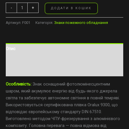
-
+
ДОДАТИ В КОШИК
Артикул:
F001
Категорія:
Знаки пожежного обладнання
Опис
Додаткова інформація
Відгуки (0)
Особливість:
Знак оснащений фотолюмінесцентним
шаром, який акумулює енергію від будь-якого джерела
світла та забезпечує автономне світіння в повній темряві.
Використовується сертифікована плівка Oralux 9300, що
відповідає європейському стандарту DIN 67510.
Виготовлено методом ЧПУ-фрезерування з алюмінієвого
композиту. Головна перевага — повна відмова від