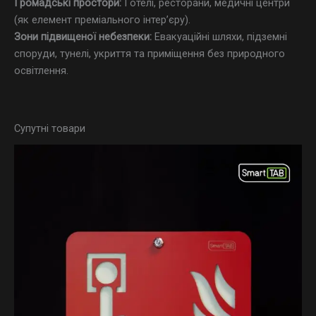
Громадські простори:
Готелі, ресторани, медичні центри
(як елемент преміального інтер’єру).
Зони підвищеної небезпеки:
Евакуаційні шляхи, підземні
споруди, тунелі, укриття та приміщення без природного
освітлення.
Супутні товари
Діапазон
цін:
від
500,00 ₴
до
1
070,00 ₴