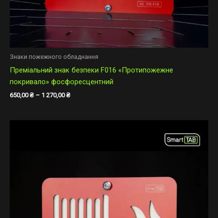
Знаки пожежного обладнання
Преміальний знак безпеки F016 «Протипожежне
покривало» фосфоресцентний
650,00
₴
–
1 270,00
₴
Діапазон
цін:
від
500,00 ₴
до
1
070,00 ₴