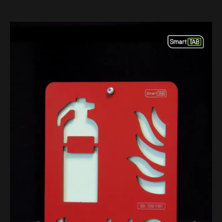
Діапазон
цін:
від
400,00 ₴
до
860,00 ₴