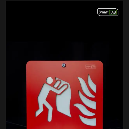
Діапазон
цін:
від
650,00 ₴
до
1
270,00 ₴